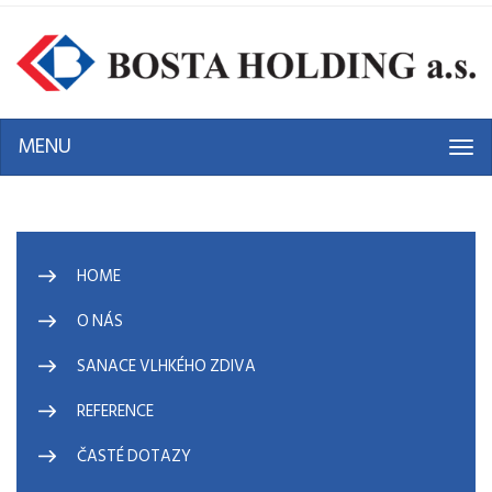
MENU
Tog
navi
HOME
O NÁS
SANACE VLHKÉHO ZDIVA
REFERENCE
ČASTÉ DOTAZY