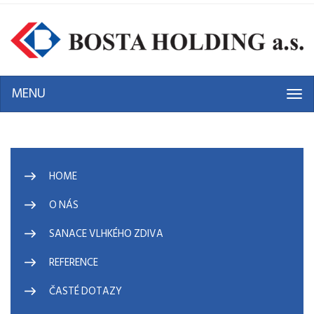
MENU
Tog
navi
HOME
O NÁS
SANACE VLHKÉHO ZDIVA
REFERENCE
ČASTÉ DOTAZY